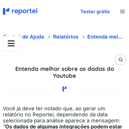
Ir
para
Testar grátis
o
conteúdo
Central de Ajuda
Relatórios
Entenda melhor sobre os dados do Youtube
Entenda melhor sobre os dados do
Youtube
Você já deve ter notado que, ao gerar um
relatório no Reportei, dependendo da data
selecionada para análise aparece a mensagem:
“
Os dados de algumas integrações podem estar