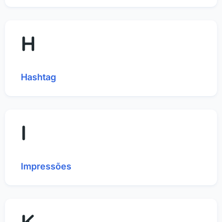
H
Hashtag
I
Impressões
K