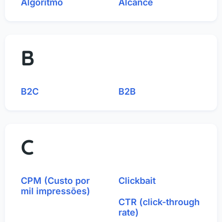
Algoritmo
Alcance
B
B2C
B2B
C
CPM (Custo por
Clickbait
mil impressões)
CTR (click-through
rate)