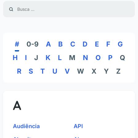
#
0-9
A
B
C
D
E
F
G
H
I
J
K
L
M
N
O
P
Q
R
S
T
U
V
W
X
Y
Z
A
Audiência
API