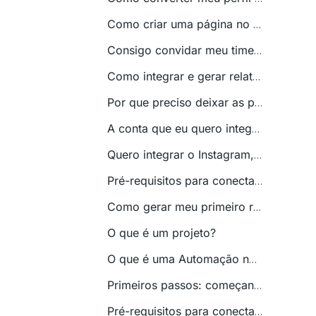
Como criar uma página no LinkedIn?
Consigo convidar meu time para ter acesso ao Reportei?
Como integrar e gerar relatórios de Mailchimp?
Por que preciso deixar as permissões ativas ao conectar uma conta no Reportei?
A conta que eu quero integrar não apareceu. O que fazer?
Quero integrar o Instagram, mas aparece o Facebook. Por que isso acontece?
Pré-requisitos para conectar contas do Instagram no Reportei
Como gerar meu primeiro relatório?
O que é um projeto?
O que é uma Automação no Reportei e como posso configurar?
Primeiros passos: começando no Reportei
Pré-requisitos para conectar contas do LinkedIn no Reportei