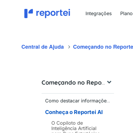
Ir
para
Integrações
Plano
o
conteúdo
Central de Ajuda
Começando no Reporte
Começando no Reportei
Como destacar informações importantes nos relatórios e dashboards do Reportei?
Conheça o Reportei AI
O Copiloto de
Inteligência Artificial