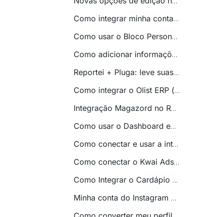
Novas opções de edição no detalhamento de Campanha/Pipeline
Como integrar minha conta do Nuvemshop?
Como usar o Bloco Personalizado?
Como adicionar informações em formato de texto, imagens e links nos relatórios e dashboards do Reportei?
Reportei + Pluga: leve suas automações para o próximo nível
Como integrar o Olist ERP (antigo Tiny) no Reportei
Integração Magazord no Reportei
Como usar o Dashboard em Tempo Real no Reportei
Como conectar e usar a integração da Klaviyo no Reportei: guia completo
Como conectar o Kwai Ads ao Reportei
Como Integrar o Cardápio Web no Reportei
Minha conta do Instagram não preenche os requisitos para integração. O que fazer?
Como converter meu perfil pessoal do Instagram em perfil comercial?