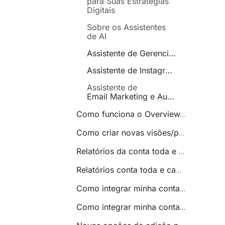
para Suas Estratégias
Digitais
Sobre os Assistentes
de AI
Assistente de Gerenciamento de Tráfego
Assistente de Instagram
Assistente de
Email Marketing e Automações
Como funciona o Overview? [COMPLETO]
Como criar novas visões/páginas e adicionar métricas no Overview
Relatórios da conta toda e campanhas específicas
Relatórios conta toda e campanhas específicas
Como integrar minha conta do WooCommerce?
Como integrar minha conta do Hotmart?