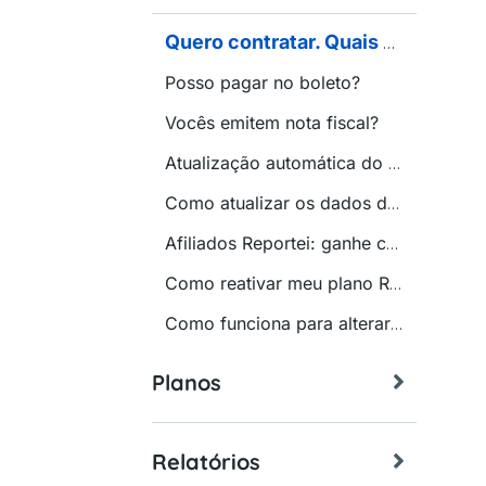
Quero contratar. Quais as formas de pagamento disponíveis?
Posso pagar no boleto?
Vocês emitem nota fiscal?
Atualização automática do cartão de crédito
Como atualizar os dados do cartão para pagamento?
Afiliados Reportei: ganhe comissão por indicações!
Como reativar meu plano Reportei?
Como funciona para alterar a data de vencimento da assinatura no Reportei?
Planos
Relatórios