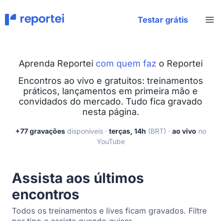
Ir
para
Testar grátis
o
conteúdo
Aprenda Reportei
com quem faz
o Reportei
Encontros ao vivo e gratuitos: treinamentos
práticos, lançamentos em primeira mão e
convidados do mercado. Tudo fica gravado
nesta página.
+77 gravações
disponíveis ·
terças, 14h
(BRT) ·
ao vivo
no
YouTube
Assista aos últimos
encontros
Todos os treinamentos e lives ficam gravados. Filtre