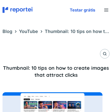
Skip
to
Testar grátis
content
Blog
YouTube
Thumbnail: 10 tips on how to
create images that attract clicks
Thumbnail: 10 tips on how to create images
that attract clicks