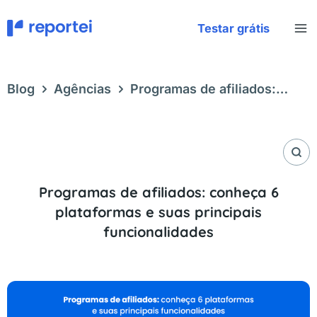
Ir
para
Testar grátis
o
conteúdo
Blog
Agências
Programas de afiliados:
conheça 6 plataformas e suas principais
funcionalidades
Programas de afiliados: conheça 6
plataformas e suas principais
funcionalidades