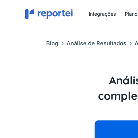
Ir
para
Integrações
Plano
o
conteúdo
Blog
Análise de Resultados
A
completo para entender seus resu
Análi
comple