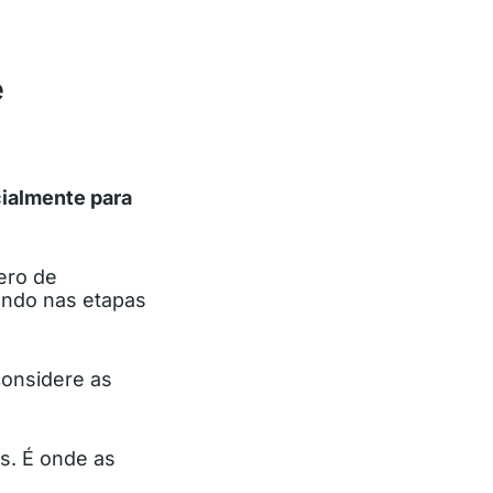
e
ialmente para
ero de
ando nas etapas
considere as
es. É onde as