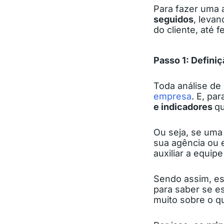
Para fazer uma a
seguidos
, leva
do cliente, até 
Passo 1: Defini
Toda análise de
empresa
. E, pa
e indicadores
qu
Ou seja, se uma
sua agência ou 
auxiliar a equip
Sendo assim, es
para saber se e
muito sobre o qu