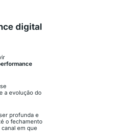
ce digital
ir
 performance
-se
e a evolução do
 ser profunda e
até o fechamento
a canal em que