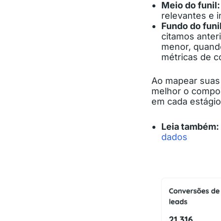
Meio do funil
relevantes e 
Fundo do funi
citamos anter
menor, quando
métricas de 
Ao mapear suas 
melhor o compor
em cada estágio
Leia também:
dados