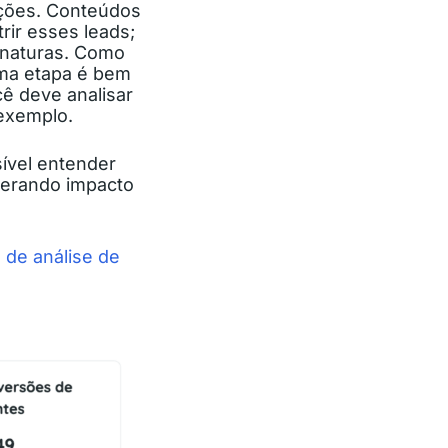
uções. Conteúdos
rir esses leads;
inaturas. Como
ima etapa é bem
ê deve analisar
 exemplo.
ível entender
gerando impacto
 de análise de