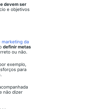
ue devem ser
io e objetivos
e marketing da
so
definir metas
rreto ou não.
por exemplo,
esforços para
.
e acompanhada
e não dizer