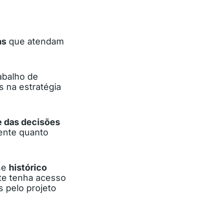
as
que atendam
abalho de
s na estratégia
e das decisões
iente quanto
sse
histórico
te tenha acesso
 pelo projeto