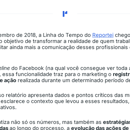
embro de 2018, a Linha do Tempo do
Reportei
chego
o objetivo de transformar a realidade de quem traba
ilitar ainda mais a comunicação desses profissionai
eline
do Facebook (na qual você consegue ver toda a 
 essa funcionalidade traz para o marketing o
regist
e ação
realizada durante um determinado período de
 relatório apresenta dados e pontos críticos das míd
esclarece o contexto que levou a esses resultados,
ativos.
fatiza não só os números, mas também as
estratégi
adas
ao longo do processo, a
evolução das ações de