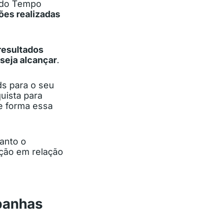
a do Tempo
ões realizadas
resultados
eseja alcançar
.
s para o seu
uista para
e forma essa
 tanto o
ação em relação
panhas