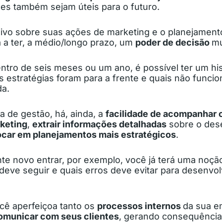
es também sejam úteis para o futuro.
uivo sobre suas ações de marketing e o planejament
 a ter, a médio/longo prazo, um
poder de decisão
mu
ntro de seis meses ou um ano, é possível ter um hi
is estratégias foram para a frente e quais não funci
da.
a de gestão, há, ainda, a
facilidade de acompanhar o
rketing
,
extrair informações detalhadas
sobre o de
ocar em planejamentos mais estratégicos
.
te novo entrar, por exemplo, você já terá uma noçã
deve seguir e quais erros deve evitar para desenvol
cê aperfeiçoa tanto os
processos internos
da sua e
omunicar com seus clientes
, gerando consequências