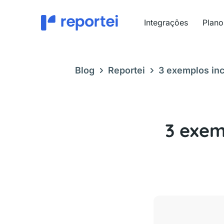
Ir
para
Integrações
Plano
o
conteúdo
Blog
Reportei
3 exemplos inc
Reportei
3 exem