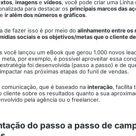
extos
,
imagens
e
vídeos
, você pode criar uma Linh
onalizada para destacar os
principais marcos das aç
e
ir além dos números e gráficos
.
 de fazer isso é por meio do
alinhamento entre os 
ídias sociais e os objetivos/metas que o cliente d
s você lançou um eBook que gerou 1.000 novos lead
a meta, por exemplo, é possível aproveitar essa conq
estratégia foi desenvolvida (passo a passo) e de qu
 impactar nas próximas etapas do funil de vendas.
e comunicação, que é baseado na
interação
, facilita
 cliente sobre os resultados quanto a sua aproxim
nvolvido pela agência ou o freelancer.
ntação do passo a passo de cam
as