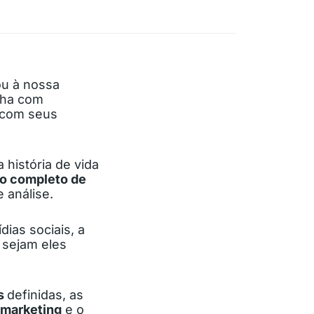
u à nossa
lha com
s com seus
história de vida
ro completo de
 análise.
ias sociais, a
 sejam eles
as
definidas, as
 marketing
e o