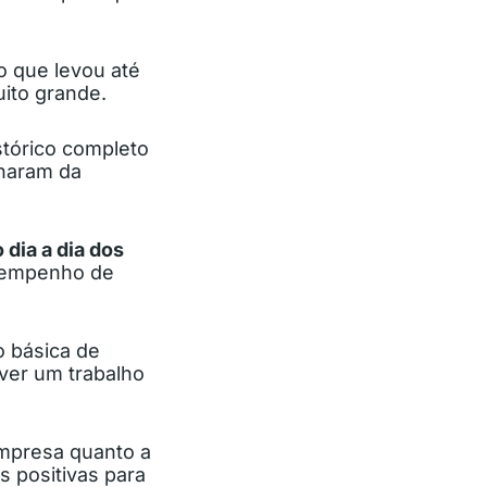
o que levou até
ito grande.
stórico completo
onaram da
 dia a dia dos
sempenho de
o básica de
ver um trabalho
mpresa quanto a
 positivas para