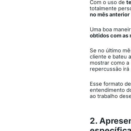
Com o uso de
t
totalmente pers
no mês anterior
Uma boa maneira
obtidos com as m
Se no último mê
cliente e bateu 
mostrar como a 
repercussão irá
Esse formato d
entendimento do
ao trabalho dese
2. Aprese
específic