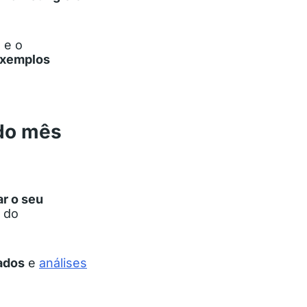
 e o
exemplos
 do mês
ar o seu
o do
ados
e
análises