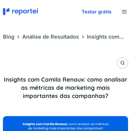
Ir
para
Testar grátis
o
conteúdo
Blog
Análise de Resultados
Insights com
Camila Renaux: como analisar as métricas de
marketing mais importantes das campanhas?
Insights com Camila Renaux: como analisar
as métricas de marketing mais
importantes das campanhas?