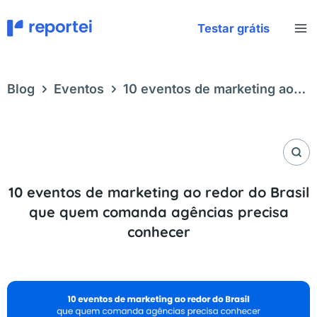
Ir
para
Testar grátis
o
conteúdo
Blog
Eventos
10 eventos de marketing ao
redor do Brasil que quem comanda agências
precisa conhecer
10 eventos de marketing ao redor do Brasil
que quem comanda agências precisa
conhecer