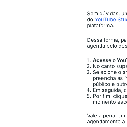
Sem dúvidas, um
do
YouTube Stu
plataforma.
Dessa forma, p
agenda pelo de
Acesse o You
No canto super
Selecione o a
preencha as in
público e outr
Em seguida, c
Por fim, cliq
momento esco
Vale a pena lemb
agendamento a 