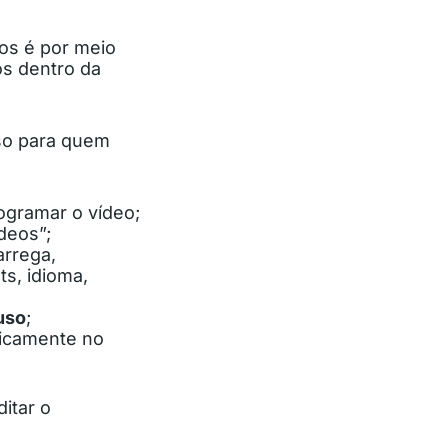
os é por meio
os dentro da
so para quem
ogramar o vídeo;
ídeos”;
arrega,
ts, idioma,
fuso
;
ticamente no
itar o