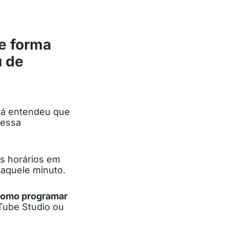
e forma
u de
 já entendeu que
 essa
s horários em
 naquele minuto.
omo programar
Tube Studio ou