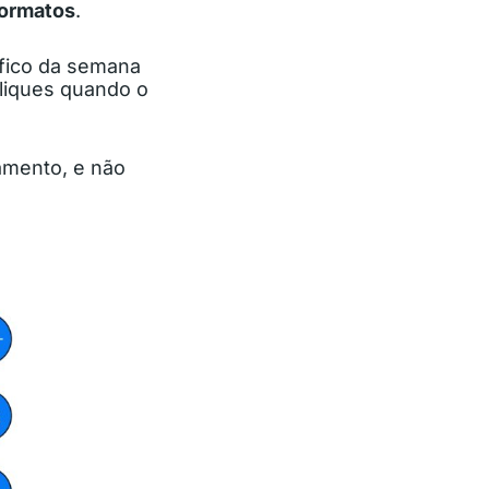
 formatos
.
ífico da semana
cliques quando o
amento, e não