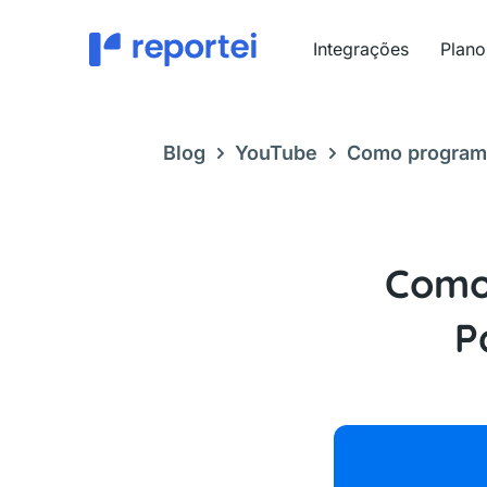
Ir
para
Integrações
Plano
o
conteúdo
Blog
YouTube
Como programa
ferramentas
Como
P