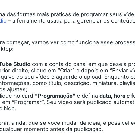
a das formas mais práticas de programar seus víde
dio
– a ferramenta usada para gerenciar os conteúd
ara começar, vamos ver como funciona esse proces
sktop:
Tube Studio
com a conta do canal em que deseja pr
ior direito, clique em “Criar” e depois em “Enviar v
rquivo do seu vídeo e aguarde o upload. Enquanto c
formações, como título, descrição, miniatura, playlis
os ajustes;
lique no card
“Programação”
e defina
data, hora e 
ue em “Programar”. Seu vídeo será publicado automa
lhido.
rar, ainda, que se você mudar de ideia, é possível ed
qualquer momento antes da publicação.