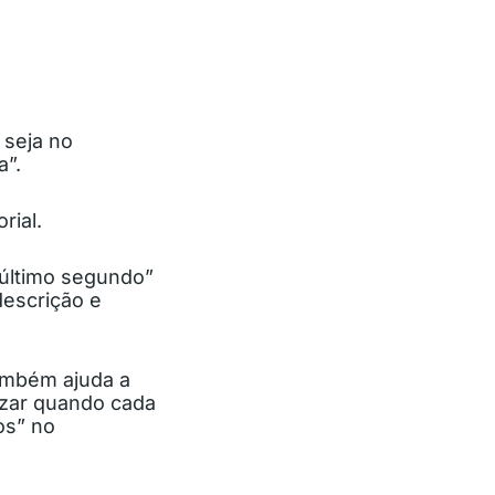
 seja no
a”.
rial.
“último segundo”
descrição e
ambém ajuda a
izar quando cada
os” no