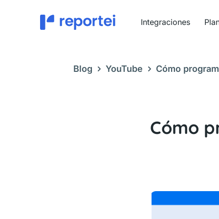
Ir
al
Integraciones
Pla
contenido
Blog
YouTube
Cómo programa
herramientas
Cómo pr