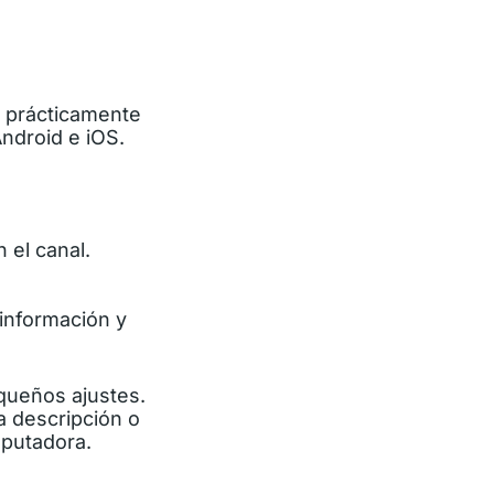
r prácticamente
Android e iOS.
 el canal.
 información y
equeños ajustes.
a descripción o
mputadora.