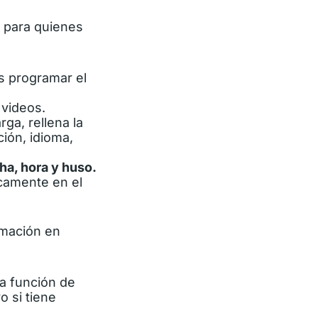
 para quienes
s programar el
 videos.
ga, rellena la
ción, idioma,
ha, hora y huso.
icamente en el
amación en
la función de
o si tiene