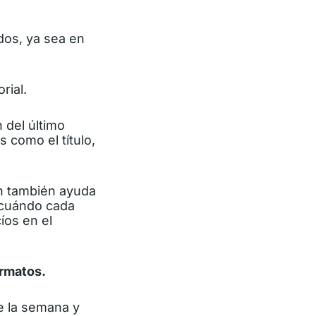
dos, ya sea en
rial.
 del último
 como el título,
ón también ayuda
 cuándo cada
íos en el
ormatos.
e la semana y