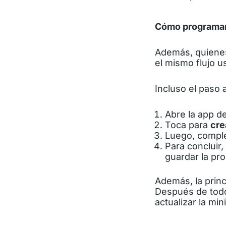
Cómo programar 
Además, quienes
el mismo flujo u
Incluso el paso 
Abre la app d
Toca para
cre
Luego, complet
Para concluir,
guardar la pr
Además, la princi
Después de todo,
actualizar la m