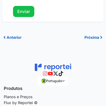
Anterior
Pr
Anterior
Próxima
Português
Produtos
Planos e Preços
Flux by Reportei ©