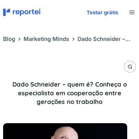
Ir
para
Testar grátis
o
conteúdo
Blog
Marketing Minds
Dado Schneider –
quem é? Conheça o especialista em cooperação
entre gerações no trabalho
Dado Schneider – quem é? Conheça o
especialista em cooperação entre
gerações no trabalho