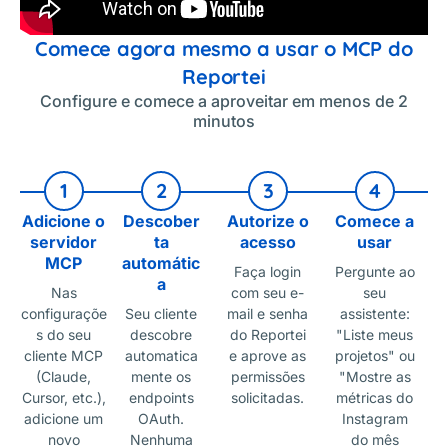
Comece agora mesmo a usar o MCP do
Reportei
Configure e comece a aproveitar em menos de 2
minutos
1
2
3
4
Adicione o
Descober
Autorize o
Comece a
servidor
ta
acesso
usar
MCP
automátic
Faça login
Pergunte ao
a
Nas
com seu e-
seu
configuraçõe
Seu cliente
mail e senha
assistente:
s do seu
descobre
do Reportei
"Liste meus
cliente MCP
automatica
e aprove as
projetos" ou
(Claude,
mente os
permissões
"Mostre as
Cursor, etc.),
endpoints
solicitadas.
métricas do
adicione um
OAuth.
Instagram
novo
Nenhuma
do mês