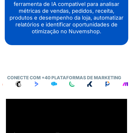
ferramenta de IA compatível para analisar
métricas de vendas, pedidos, receita,
produtos e desempenho da loja, automatizar
relatórios e identificar oportunidades de
otimização no Nuvemshop.
CONECTE COM +40 PLATAFORMAS DE MARKETING