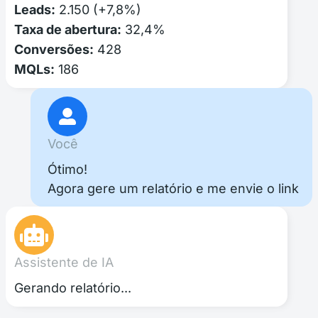
Leads:
2.150 (+7,8%)
Taxa de abertura:
32,4%
Conversões:
428
MQLs:
186
Você
Ótimo!
Agora gere um relatório e me envie o link
Assistente de IA
Gerando relatório...