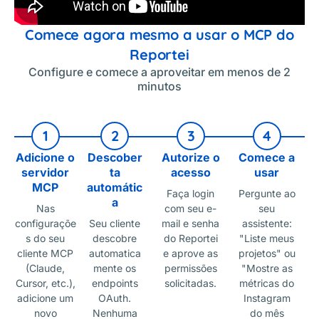
Comece agora mesmo a usar o MCP do
Reportei
Configure e comece a aproveitar em menos de 2
minutos
1
2
3
4
Adicione o
Descober
Autorize o
Comece a
servidor
ta
acesso
usar
MCP
automátic
Faça login
Pergunte ao
a
Nas
com seu e-
seu
configuraçõe
Seu cliente
mail e senha
assistente:
s do seu
descobre
do Reportei
"Liste meus
cliente MCP
automatica
e aprove as
projetos" ou
(Claude,
mente os
permissões
"Mostre as
Cursor, etc.),
endpoints
solicitadas.
métricas do
adicione um
OAuth.
Instagram
novo
Nenhuma
do mês