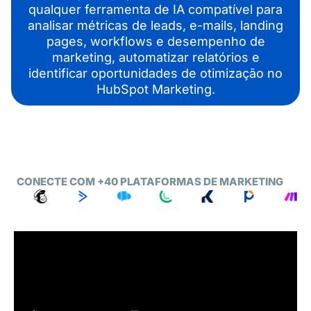
qualquer ferramenta de IA compatível para
analisar métricas de leads, e-mails, landing
pages, workflows e desempenho de
marketing, automatizar relatórios e
identificar oportunidades de otimização no
HubSpot Marketing.
CONECTE COM +40 PLATAFORMAS DE MARKETING