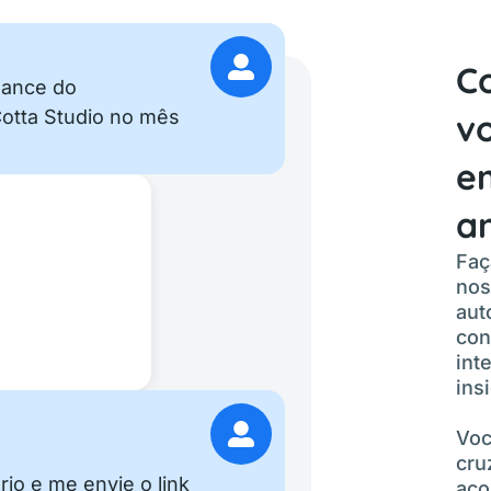
C
mance do
otta Studio no mês
v
e
an
Faç
nos
aut
con
int
ins
Voc
cru
rio e me envie o link
aco