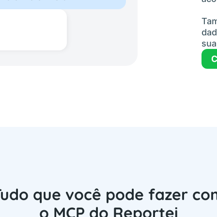
Tam
dad
sua
C
Tudo que você pode fazer co
o MCP do Reportei