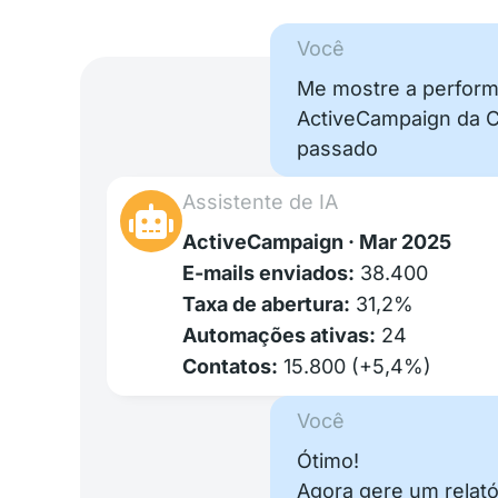
Você
Me mostre a perfor
ActiveCampaign da C
passado
Assistente de IA
ActiveCampaign · Mar 2025
E-mails enviados:
38.400
Taxa de abertura:
31,2%
Automações ativas:
24
Contatos:
15.800 (+5,4%)
Você
Ótimo!
Agora gere um relató