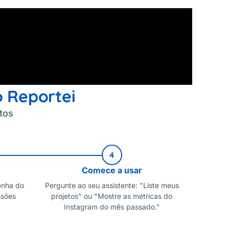
 Reportei
tos
4
Comece a usar
enha do
Pergunte ao seu assistente: "Liste meus
ssões
projetos" ou "Mostre as métricas do
Instagram do mês passado."