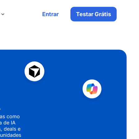
Entrar
Testar Grátis
A
ntas como
a de IA
, deals e
tunidades