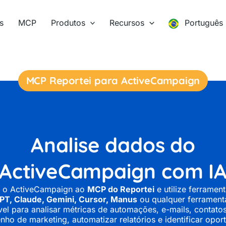
s
MCP
Produtos
Recursos
Português
MCP Reportei para ActiveCampaign
Analise dados do
ActiveCampaign com I
 o ActiveCampaign ao
MCP do Reportei
e utilize ferrame
PT, Claude, Gemini, Cursor, Manus
ou qualquer ferrament
el para analisar métricas de automações, e-mails, contatos
ho de marketing, automatizar relatórios e identificar opor