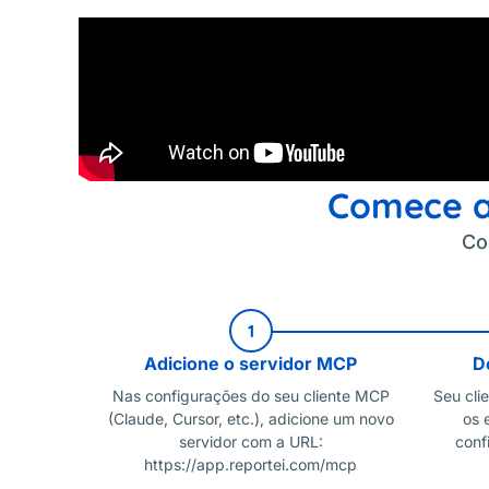
Comece a
Co
1
Adicione o servidor MCP
D
Nas configurações do seu cliente MCP
Seu cli
(Claude, Cursor, etc.), adicione um novo
os 
servidor com a URL:
conf
https://app.reportei.com/mcp