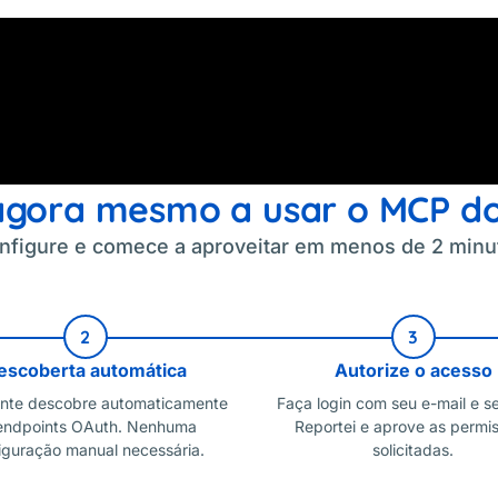
gora mesmo a usar o MCP do
nfigure e comece a aproveitar em menos de 2 minu
2
3
escoberta automática
Autorize o acesso
ente descobre automaticamente
Faça login com seu e-mail e s
endpoints OAuth. Nenhuma
Reportei e aprove as permi
iguração manual necessária.
solicitadas.