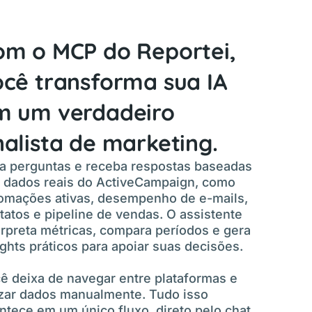
om o MCP do Reportei,
ocê transforma sua IA
m um verdadeiro
alista de marketing.
a perguntas e receba respostas baseadas
 dados reais do ActiveCampaign, como
omações ativas, desempenho de e-mails,
tatos e pipeline de vendas. O assistente
erpreta métricas, compara períodos e gera
ights práticos para apoiar suas decisões.
ê deixa de navegar entre plataformas e
zar dados manualmente. Tudo isso
ntece em um único fluxo, direto pelo chat.