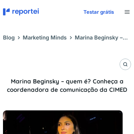
Ir
para
Testar grátis
o
conteúdo
Blog
Marketing Minds
Marina Beginsky –
quem é? Conheça a coordenadora de
comunicação da CIMED
Marina Beginsky – quem é? Conheça a
coordenadora de comunicação da CIMED