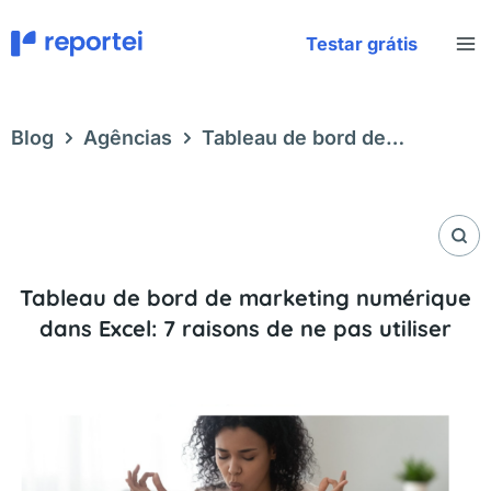
Aller
au
Testar grátis
contenu
Blog
Agências
Tableau de bord de
marketing numérique dans Excel: 7 raisons de
ne pas utiliser
Tableau de bord de marketing numérique
dans Excel: 7 raisons de ne pas utiliser