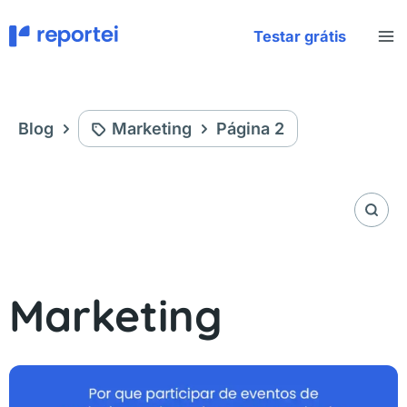
Ir
para
Testar grátis
o
conteúdo
Blog
Marketing
Página 2
Marketing