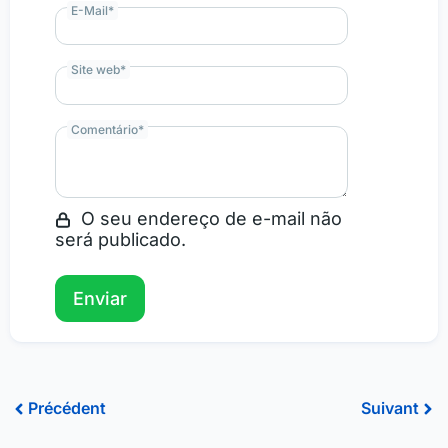
E-Mail
*
Site web
*
Comentário
*
O seu endereço de e-mail não
será publicado.
Précédent
Sui
Précédent
Suivant