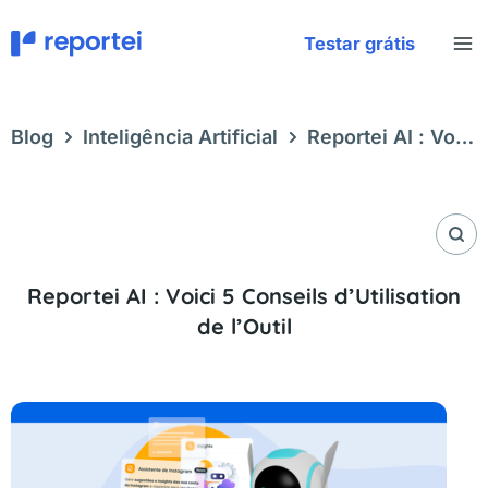
Aller
au
Testar grátis
contenu
Blog
Inteligência Artificial
Reportei AI : Voici
5 Conseils d’Utilisation de l’Outil
Reportei AI : Voici 5 Conseils d’Utilisation
de l’Outil