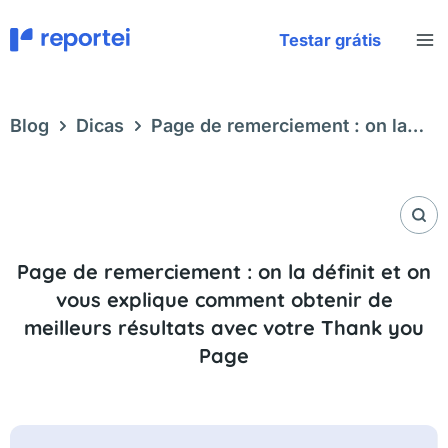
Aller
au
Testar grátis
contenu
Blog
Dicas
Page de remerciement : on la
définit et on vous explique comment obtenir de
meilleurs résultats avec votre Thank you Page
Page de remerciement : on la définit et on
vous explique comment obtenir de
meilleurs résultats avec votre Thank you
Page