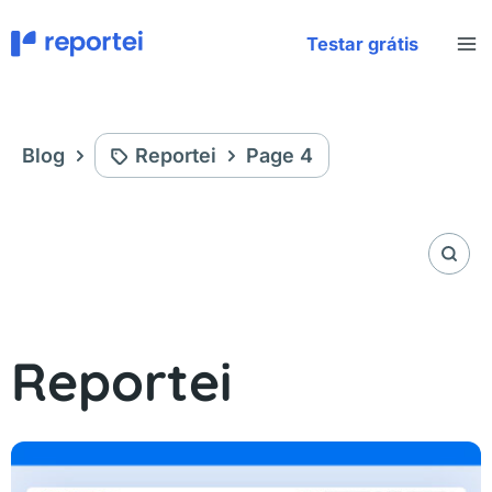
Aller
au
Testar grátis
contenu
Blog
Reportei
Page 4
Reportei