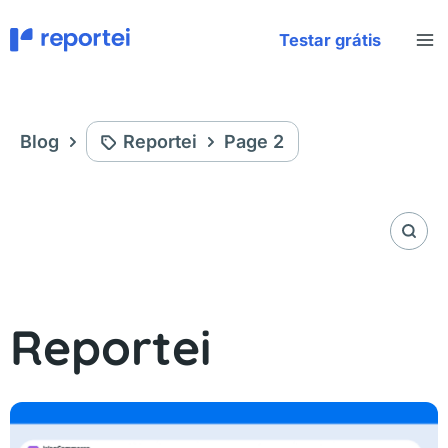
Aller
au
Testar grátis
contenu
Blog
Reportei
Page 2
Reportei