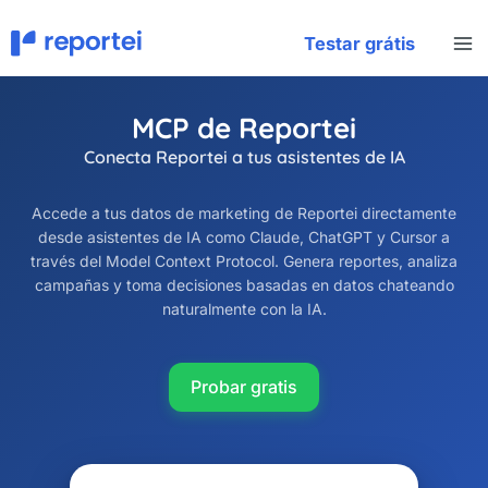
Ir
al
Testar grátis
contenido
MCP de Reportei
Conecta Reportei a tus asistentes de IA
Accede a tus datos de marketing de Reportei directamente
desde asistentes de IA como Claude, ChatGPT y Cursor a
través del Model Context Protocol. Genera reportes, analiza
campañas y toma decisiones basadas en datos chateando
naturalmente con la IA.
Probar gratis