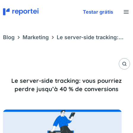
Aller
au
Testar grátis
contenu
Blog
Marketing
Le server-side tracking:
vous pourriez perdre jusqu’à 40 % de
conversions
Le server-side tracking: vous pourriez
perdre jusqu’à 40 % de conversions