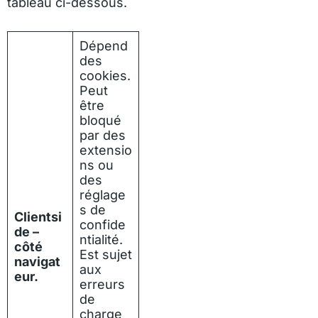
tableau ci-dessous.
Dépend
des
cookies.
Peut
être
bloqué
par des
extensio
ns ou
des
réglage
s de
Clientsi
confide
de –
ntialité.
côté
Est sujet
navigat
aux
eur.
erreurs
de
charge