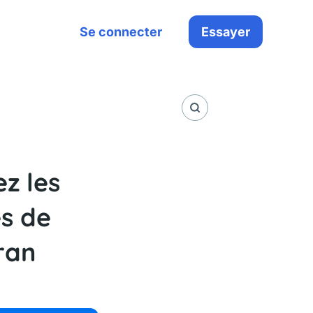
Se connecter
Essayer
z les
es de
ran