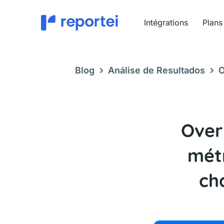
Aller
au
Intégrations
Plans
contenu
Blog
Análise de Resultados
O
métriques les plus importantes de
Over
métr
ch