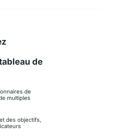
ez
tableau de
ionnaires de
de multiples
t des objectifs,
icateurs