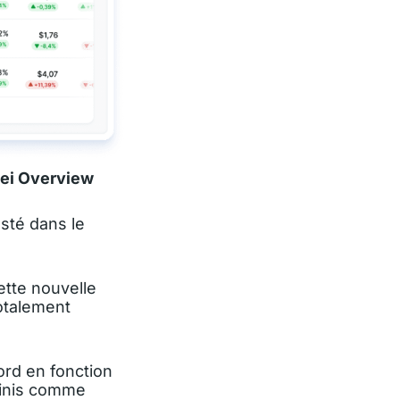
tei Overview
esté dans le
ette nouvelle
totalement
ord en fonction
finis comme