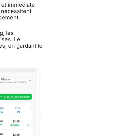
e et immédiate
s nécessitent
ssement.
g, les
hises. Le
es, en gardant le