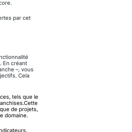
core.
ertes par cet
nctionnalité
s. En créant
lanche –, vous
ectifs. Cela
ces, tels que le
ranchises.Cette
ique de projets,
ue domaine.
indicateurs,