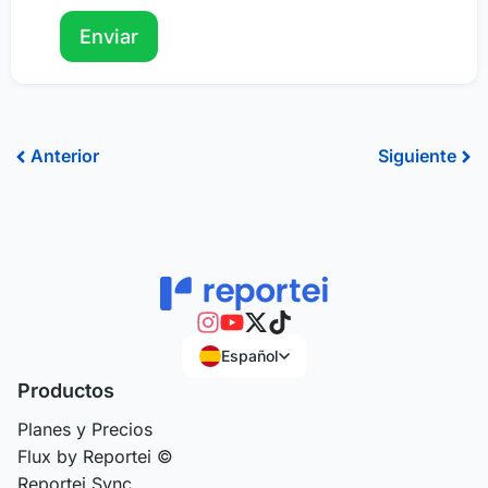
Ant
Sig
Anterior
Siguiente
Español
Productos
Planes y Precios
Flux by Reportei ©
Reportei Sync