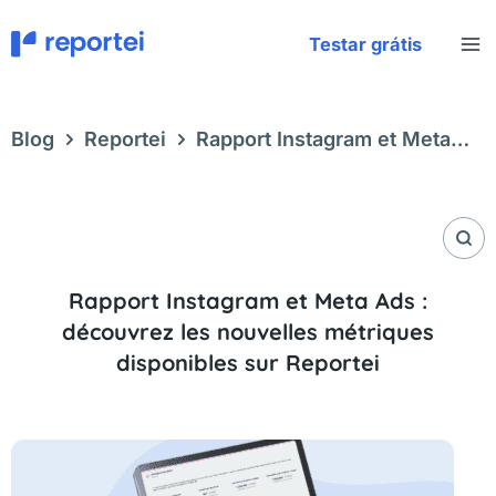
Aller
au
Testar grátis
contenu
Blog
Reportei
Rapport Instagram et Meta
Ads : découvrez les nouvelles métriques
disponibles sur Reportei
Rapport Instagram et Meta Ads :
découvrez les nouvelles métriques
disponibles sur Reportei