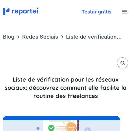
Aller
au
Testar grátis
contenu
Blog
Redes Sociais
Liste de vérification
pour les réseaux sociaux: découvrez comment
elle facilite la routine des freelances
Liste de vérification pour les réseaux
sociaux: découvrez comment elle facilite la
routine des freelances