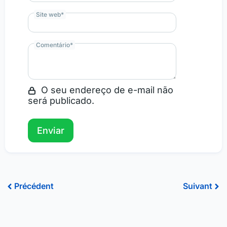
Site web
*
Comentário
*
O seu endereço de e-mail não
será publicado.
Précédent
Sui
Précédent
Suivant