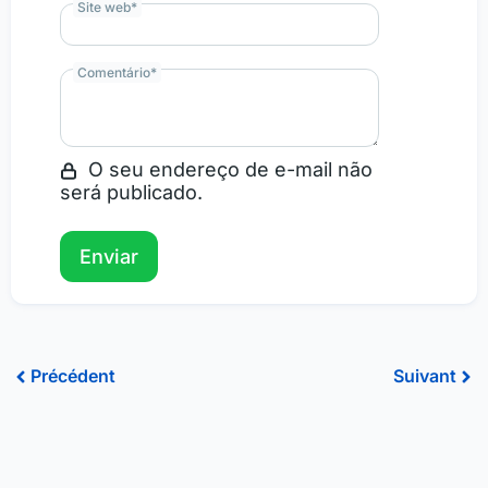
Site web
*
Comentário
*
O seu endereço de e-mail não
será publicado.
Précédent
Sui
Précédent
Suivant