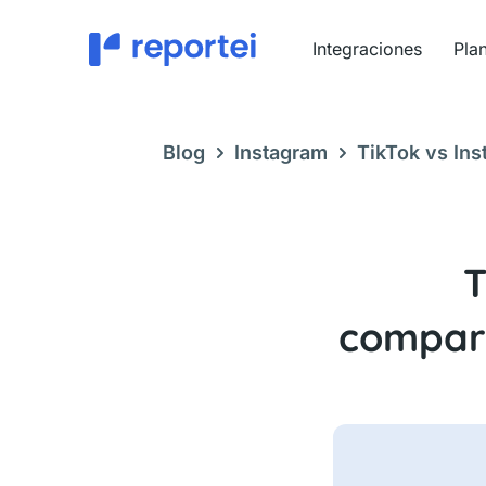
Ir
al
Integraciones
Pla
contenido
Blog
Instagram
TikTok vs Ins
dos redes sociales
T
compara