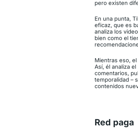
pero existen di
En una punta, T
eficaz, que es 
analiza los vide
bien como el ti
recomendacione
Mientras eso, e
Así, él analiza 
comentarios, pub
temporalidad – s
contenidos nuevo
Red paga