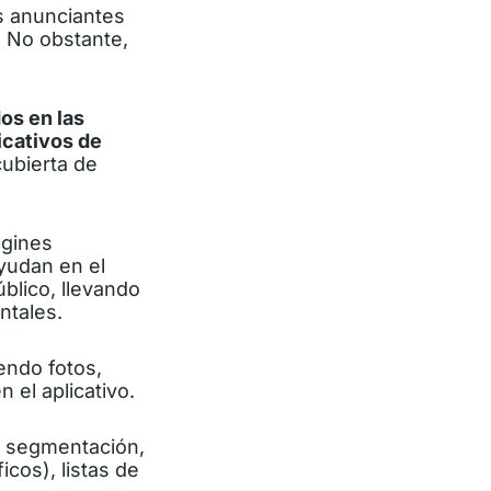
s anunciantes
 No obstante,
os en las
licativos de
cubierta de
agines
yudan en el
blico, llevando
ntales.
yendo fotos,
 el aplicativo.
e segmentación,
cos), listas de