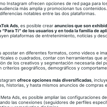
omo Instagram ofrecen opciones de
red paga
para lo
audiencia más amplia y promocionan tus contenidos.
diferencias notables entre las dos plataformas.
kTok Ads
, es posible crear
anuncios que son exhibid
o “Para Ti” de los usuarios y en toda la familia de ap
luyen plataformas de entretenimiento, noticias y des
 apostar en diferentes formatos, como videos e im
rticales o cuadrados, contar con herramientas que a
ón de los creativos y segmentación necesaria del pú
n criterios geográficos, demográficos y comportame
nstagram
ofrece opciones más diversificadas
, inclu
es, historias, y hasta mismos anuncios de compras en
 Meta Ads, es posible ampliar las configuraciones d
ando las conexiones (seguidores de perfiles específi