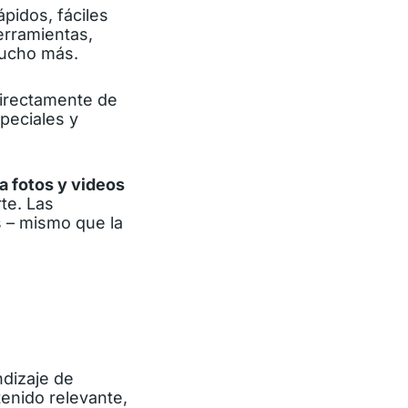
pidos, fáciles
erramientas,
mucho más.
directamente de
peciales y
a fotos y videos
rte. Las
s – mismo que la
ndizaje de
enido relevante,