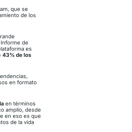
ram, que se
tamiento de los
grande
l
Informe de
plataforma es
e
43% de los
 tendencias,
rsos en formato
da
en términos
ico amplio, desde
ye en eso es que
tos de la vida