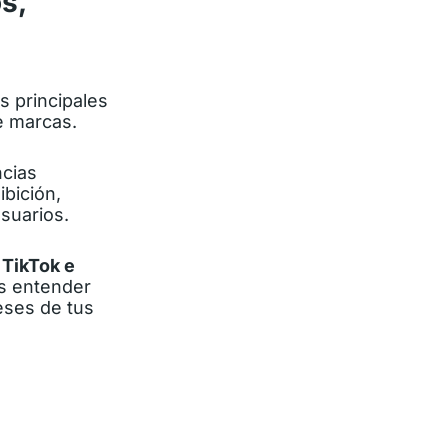
s,
 principales
e marcas.
ncias
ibición,
usuarios.
 TikTok e
as entender
eses de tus