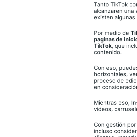
Tanto TikTok c
alcanzaren una 
existen algunas 
Por medio de
Ti
paginas de inici
TikTok
, que inc
contenido.
Con eso, puedes
horizontales, ve
proceso de edici
en consideració
Mientras eso, I
videos, carrusel
Con gestión por
incluso consider