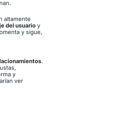
nan.
n altamente
e del usuario
y
comenta y sigue,
elacionamientos
.
gustas,
orma y
arían ver