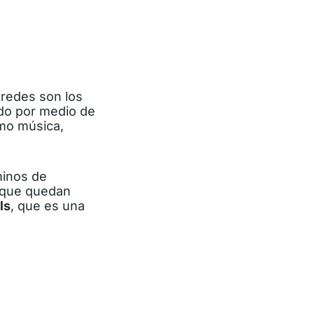
 redes son los
ado por medio de
o música,
minos de
que quedan
ls
, que es una