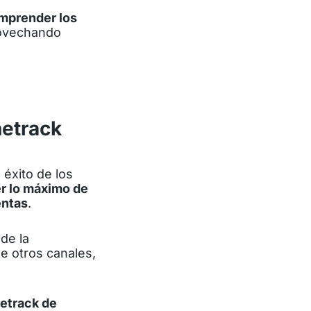
mprender los
rovechando
netrack
éxito de los
er lo máximo de
entas
.
de la
e otros canales,
etrack de