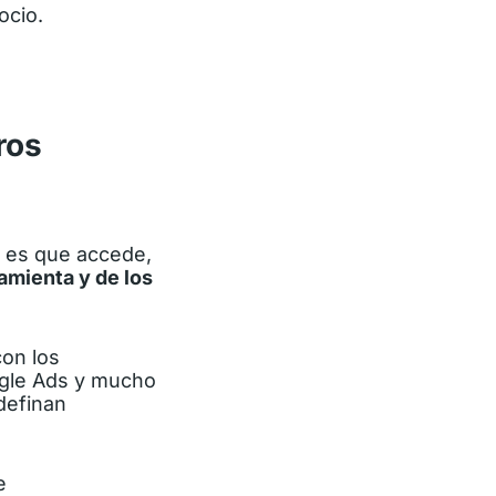
ocio.
ros
i es que accede,
amienta y de los
con los
ogle Ads y mucho
definan
e