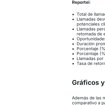
Reportei
:
Total de llama
Llamadas devu
potenciales cl
Llamadas perd
retomada de e
Oportunidades
Duración prom
Porcentaje (%)
Porcentaje (%
Llamadas por 
Tasa de retor
Gráficos y
Además de las m
comparativo a pa