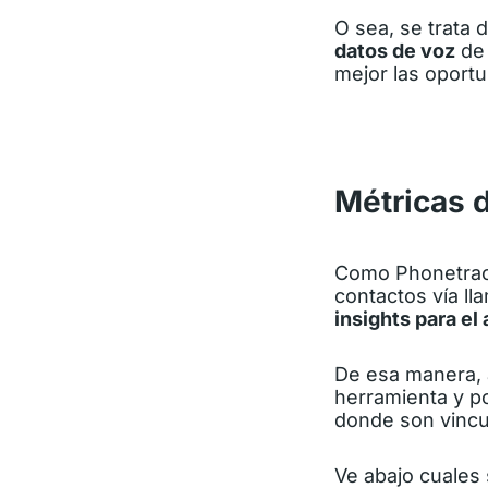
O sea, se trata
datos de voz
de 
mejor las oport
Métricas 
Como Phonetrack 
contactos vía ll
insights para el
De esa manera, a
herramienta y p
donde son vincul
Ve abajo cuales