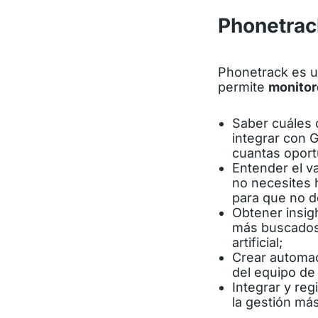
Phonetrac
Phonetrack
es u
permite
monitor
Saber cuáles
integrar con
G
cuantas oport
Entender el v
no necesites 
para que no de
Obtener insigh
más buscados 
artificial;
Crear automac
del equipo de
Integrar y reg
la gestión más