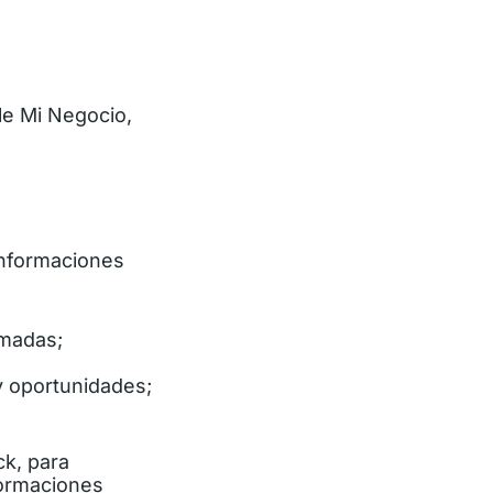
le Mi Negocio,
informaciones
amadas;
y oportunidades;
ck, para
formaciones