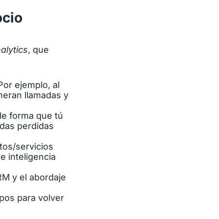
ocio
nalytics
, que
 Por ejemplo, al
neran llamadas y
de forma que tú
das perdidas
tos/servicios
 inteligencia
RM y el abordaje
ipos para volver