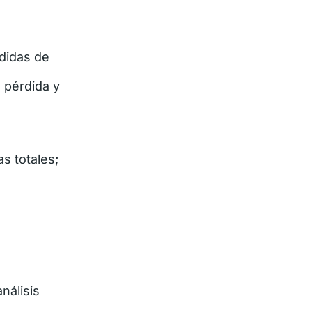
rdidas de
 pérdida y
s totales;
nálisis