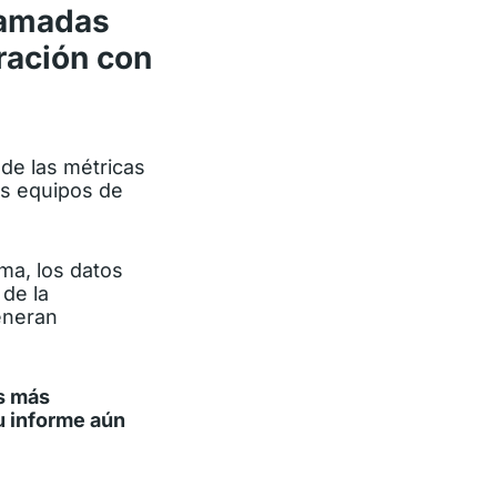
lamadas
ración con
s de las métricas
os equipos de
ma, los datos
de la
eneran
s más
u informe aún