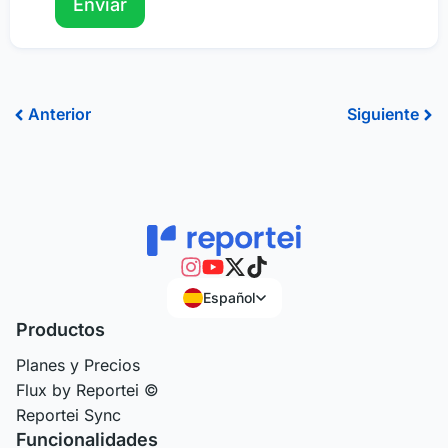
Ant
Sig
Anterior
Siguiente
Español
Productos
Planes y Precios
Flux by Reportei ©
Reportei Sync
Funcionalidades