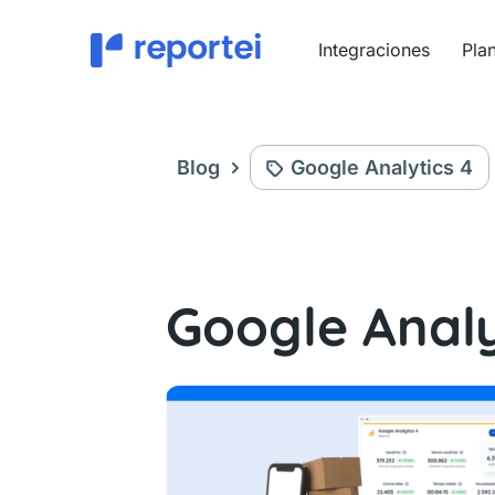
Ir
al
Integraciones
Pla
contenido
Blog
Google Analytics 4
Google Analy