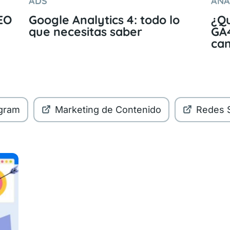
ADS
ANA
EO
Google Analytics 4: todo lo
¿Qu
que necesitas saber
GA4
can
agram
Marketing de Contenido
Redes S