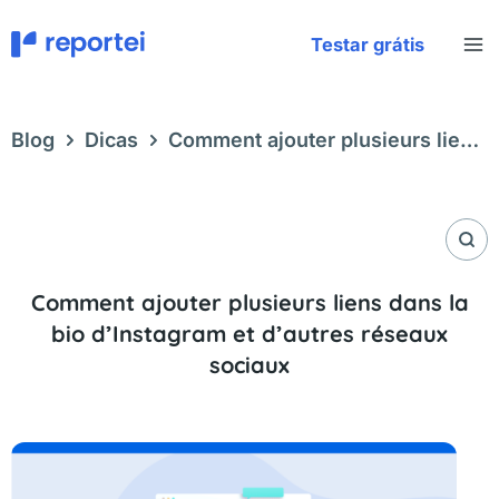
Aller
au
Testar grátis
contenu
Blog
Dicas
Comment ajouter plusieurs liens
dans la bio d’Instagram et d’autres réseaux
sociaux
Comment ajouter plusieurs liens dans la
bio d’Instagram et d’autres réseaux
sociaux