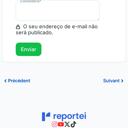
Comentário
*
O seu endereço de e-mail não
será publicado.
Précédent
Sui
Précédent
Suivant