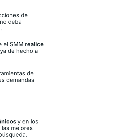
cciones de
 no deba
.
que el SMM
realice
aya de hecho a
rramientas de
las demandas
ánicos
y en los
r las mejores
 búsqueda.