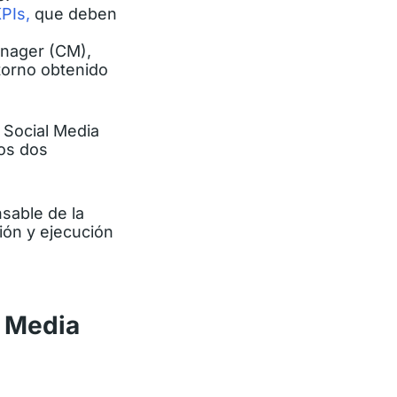
KPIs,
que deben
nager (CM),
etorno obtenido
Social Media
os dos
sable de la
ción y ejecución
l Media