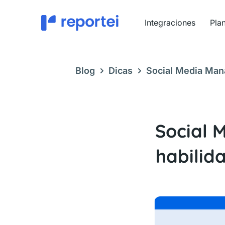
Ir
al
Integraciones
Pla
contenido
Blog
Dicas
Social Media Mana
fundamentales para el cargo
Social 
habilid