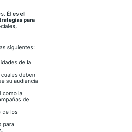
s. Él
es el
trategias para
ciales,
las siguientes:
idades de la
s cuales deben
que su audiencia
l como la
ampañas de
 de los
s para
s.