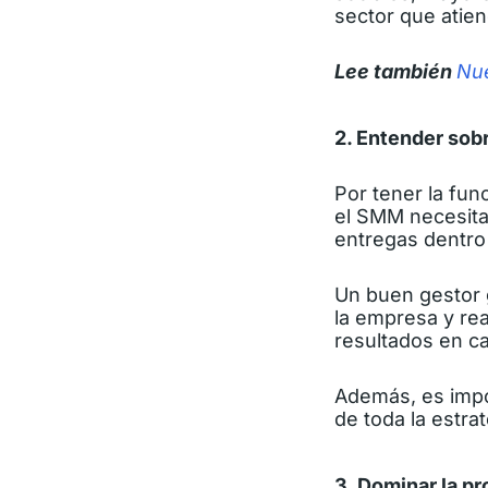
sector que atien
Lee también
Nue
2. Entender sob
Por tener la fun
el SMM necesit
entregas dentro 
Un buen gestor 
la empresa y re
resultados en ca
Además, es impor
de toda la estrat
3. Dominar la p