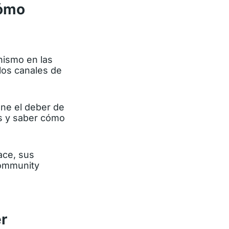
cómo
ismo en las
los canales de
ene el deber de
as y saber cómo
ace,
sus
Community
r