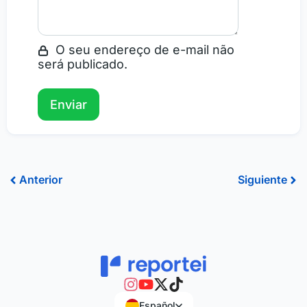
O seu endereço de e-mail não
será publicado.
Ant
Sig
Anterior
Siguiente
Español