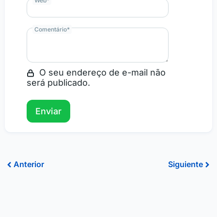
Web
*
Comentário
*
O seu endereço de e-mail não
será publicado.
Ant
Sig
Anterior
Siguiente