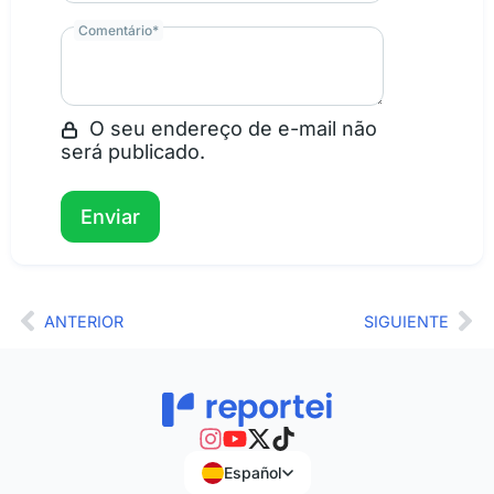
Comentário
*
O seu endereço de e-mail não
será publicado.
Ant
Si
ANTERIOR
SIGUIENTE
Español