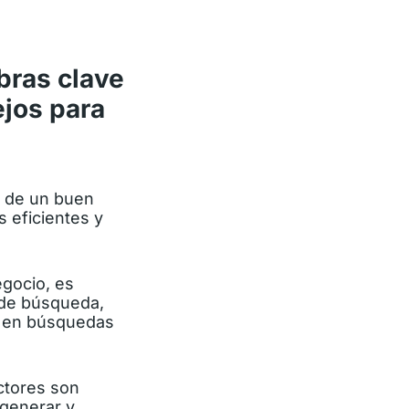
bras clave
ejos para
o de un buen
 eficientes y
egocio, es
 de búsqueda,
 o en búsquedas
actores son
 generar y