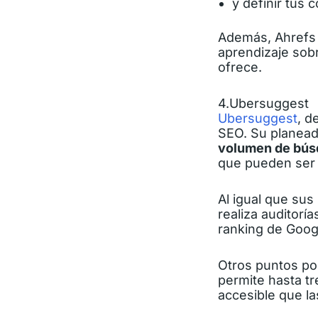
y definir tus 
Además, Ahrefs 
aprendizaje sobr
ofrece.
4.Ubersuggest
Ubersuggest
, d
SEO. Su planead
volumen de bú
que pueden ser
Al igual que su
realiza auditoría
ranking de Googl
Otros puntos po
permite hasta t
accesible que la