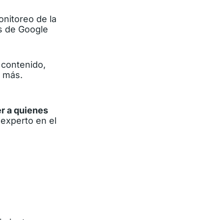
onitoreo de la
s de Google
 contenido,
o más.
r a quienes
experto en el