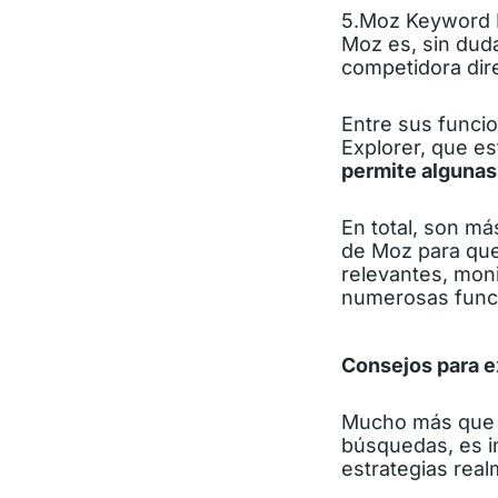
5.Moz Keyword 
Moz es, sin dud
competidora dir
Entre sus funci
Explorer, que es
permite algunas
En total, son m
de Moz para que
relevantes, mon
numerosas funci
Consejos para ex
Mucho más que el
búsquedas, es i
estrategias real