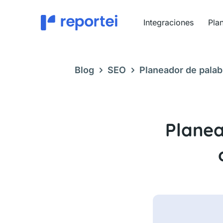
Ir
al
Integraciones
Pla
contenido
Blog
SEO
Planeador de palab
consejos de uso
Planea