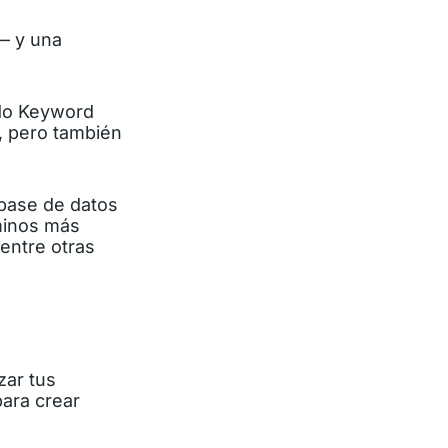
— y una
ado Keyword
), pero también
 base de datos
minos más
entre otras
zar tus
ara crear