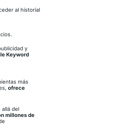
der al historial
cios.
publicidad y
gle Keyword
mientas más
mes,
ofrece
allá del
on millones de
de