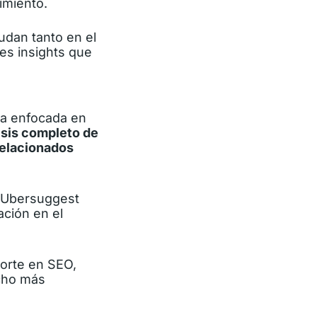
imiento.
udan tanto en el
es insights que
nta enfocada en
isis completo de
relacionados
, Ubersuggest
ación en el
orte en SEO,
ucho más