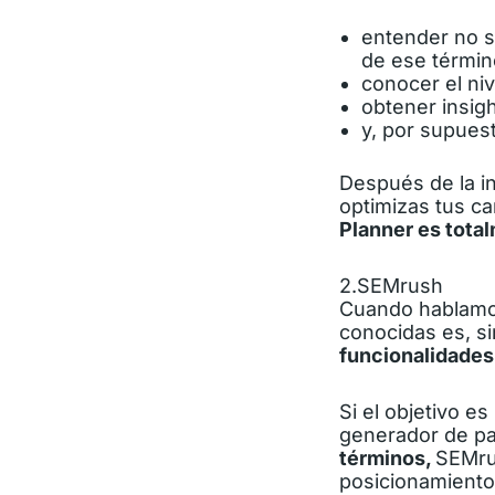
entender no s
de ese términ
conocer el ni
obtener insigh
y, por supuest
Después de la in
optimizas tus c
Planner es total
2.SEMrush
Cuando hablamos
conocidas es, s
funcionalidade
Si el objetivo e
generador de pa
términos,
SEMrus
posicionamiento 