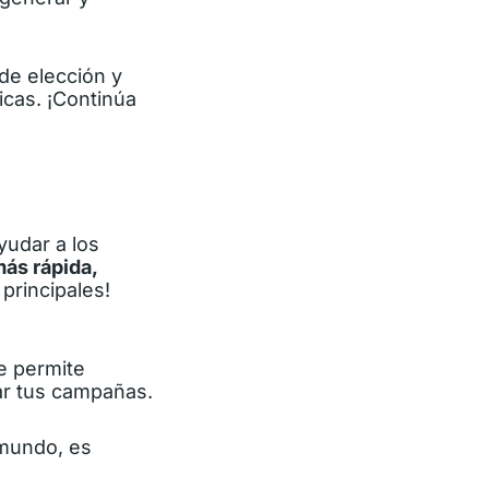
de elección y
icas. ¡Continúa
yudar a los
más rápida,
 principales!
e permite
ar tus campañas.
 mundo, es