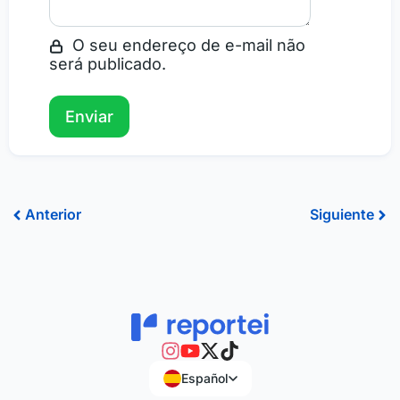
O seu endereço de e-mail não
será publicado.
Ant
Sig
Anterior
Siguiente
Español