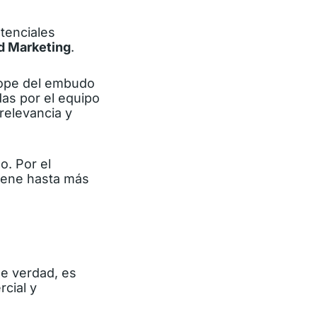
tenciales
d Marketing
.
tope del embudo
das por el equipo
relevancia y
o. Por el
tiene hasta más
de verdad, es
rcial
y