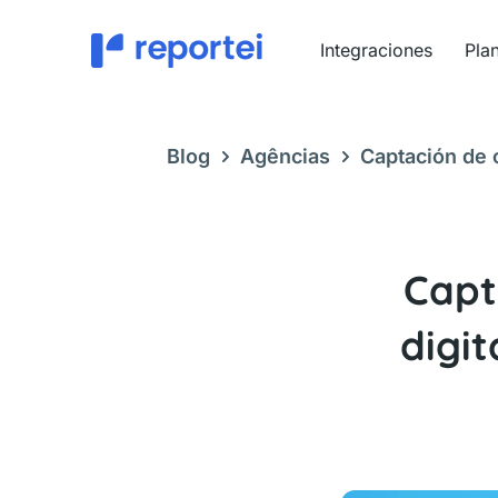
Ir
al
Integraciones
Pla
contenido
Blog
Agências
Captación de c
conseguir clientes que pagan mej
Capt
digit