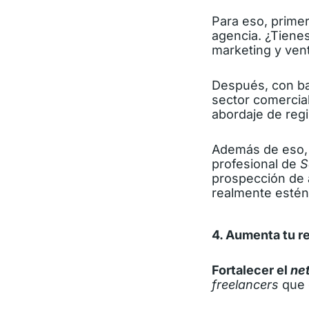
Para eso, prime
agencia. ¿Tiene
marketing y ven
Después, con bas
sector comercial
abordaje de reg
Además de eso, 
profesional de
S
prospección de 
realmente estén
4. Aumenta tu r
Fortalecer el
ne
freelancers
que 