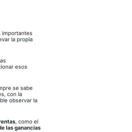
s importantes
var la propia
nas
cionar esos
empre se sabe
s, con la
ible observar la
ventas
, como el
e las ganancias