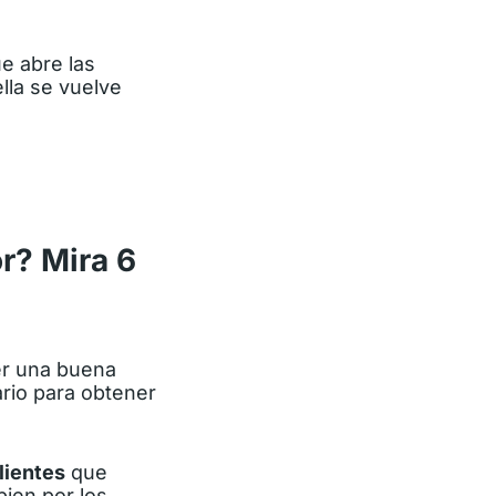
e abre las
lla se vuelve
r? Mira 6
er una buena
ario para obtener
lientes
que
bien por los