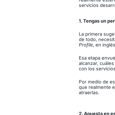
servicios desarr
1. Tengas un perf
La primera suges
de todo, necesit
Profile
, en inglés
Esa etapa envuel
alcanzar, cuále
con los servicio
Por medio de es
que realmente es
atraerlas.
2. Apuesta en e