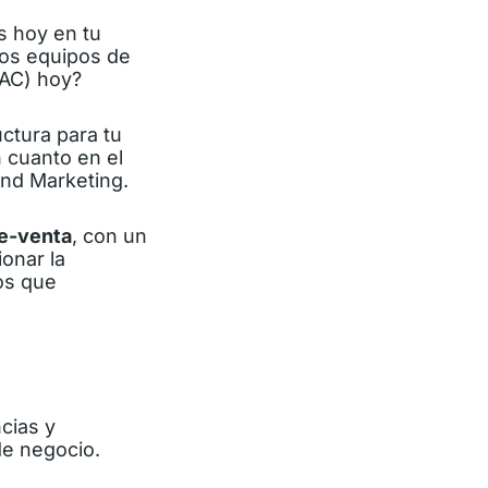
s hoy en tu
los equipos de
CAC) hoy?
ctura para tu
n cuanto en el
und Marketing.
re-venta
, con un
onar la
os que
cias y
e negocio.