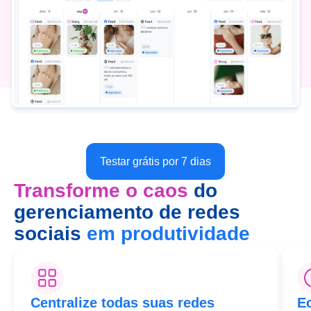
Testar grátis por 7 dias
Transforme o caos
do
gerenciamento de redes
sociais
em produtividade
Centralize todas suas redes
E