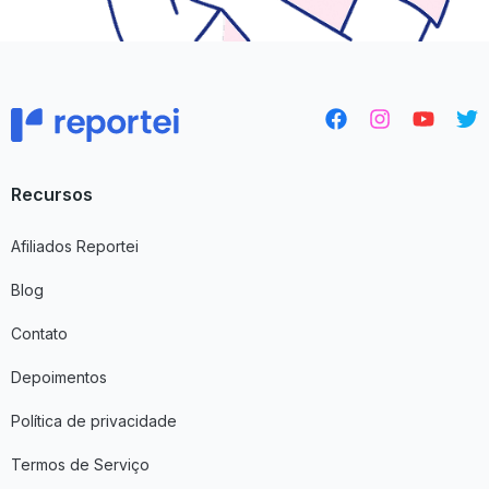
F
I
Y
T
a
n
o
w
c
s
u
i
e
t
t
t
Recursos
b
a
u
t
o
g
b
e
o
r
e
r
Afiliados Reportei
k
a
m
Blog
Contato
Depoimentos
Política de privacidade
Termos de Serviço