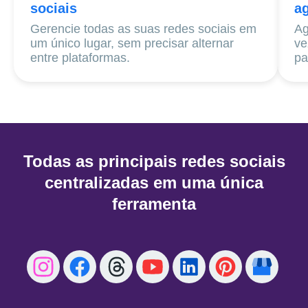
sociais
a
Gerencie todas as suas redes sociais em
Ag
um único lugar, sem precisar alternar
ve
entre plataformas.
pa
Todas as principais redes sociais
centralizadas em uma única
ferramenta